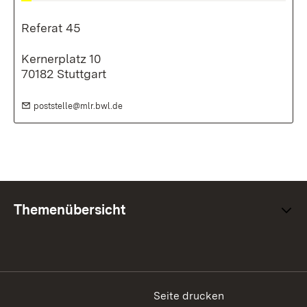
Referat 45
Kernerplatz 10
70182 Stuttgart
E-Mail:
(Öffnet in neuem Fenster)
poststelle@mlr.bwl.de
Themenübersicht
Seite drucken