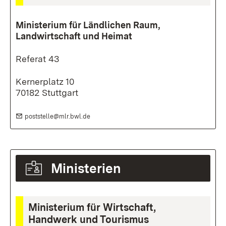
Ministerium für Ländlichen Raum,
Landwirtschaft und Heimat
Referat 43
Kernerplatz 10
70182 Stuttgart
E-Mail:
(Öffnet in neuem Fenster)
poststelle@mlr.bwl.de
Ministerien
Ministerium für Wirtschaft,
Handwerk und Tourismus