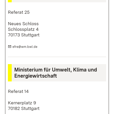
Referat 25
Neues Schloss
Schlossplatz 4
70173 Stuttgart
E-Mail:
(Öffnet in neuem Fenster)
efre@wm.bwl.de
Ministerium für Umwelt, Klima und
Energiewirtschaft
Referat 14
Kernerplatz 9
70182 Stuttgart