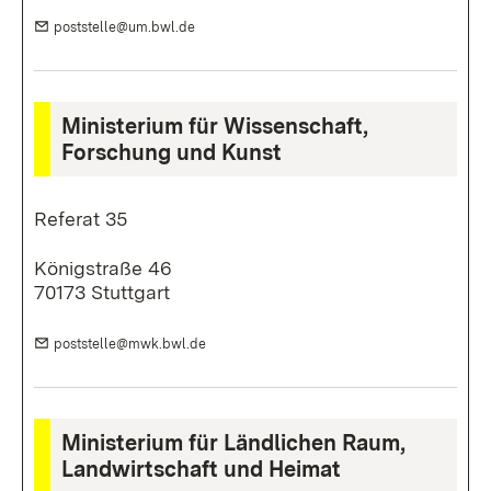
E-Mail:
(Öffnet in neuem Fenster)
poststelle@um.bwl.de
Ministerium für Wissenschaft,
Forschung und Kunst
Referat 35
Königstraße 46
70173 Stuttgart
E-Mail:
(Öffnet in neuem Fenster)
poststelle@mwk.bwl.de
Ministerium für Ländlichen Raum,
Landwirtschaft und Heimat