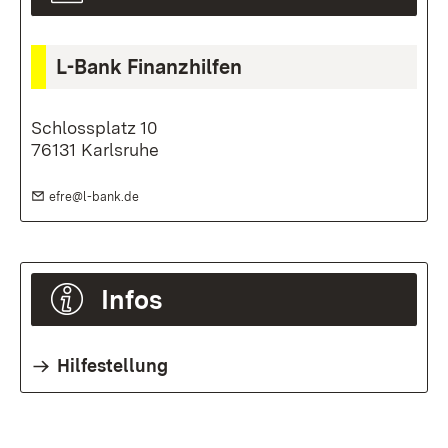
L-Bank Finanzhilfen
Schlossplatz 10
76131 Karlsruhe
E-Mail:
(Öffnet in neuem Fenster)
efre@l-bank.de
Infos
Hilfestellung