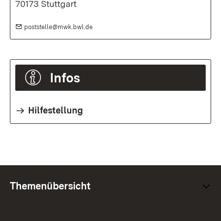
70173 Stuttgart
E-Mail:
(Öffnet in neuem Fenster)
poststelle@mwk.bwl.de
Infos
Hilfestellung
Themenübersicht