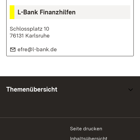
L-Bank Finanzhilfen
Schlossplatz 10
76131 Karlsruhe
E-Mail:
efre@l-bank.de
(Öffnet in neuem Fenster)
Themenübersicht
Seite drucken
Inhaltsübersicht