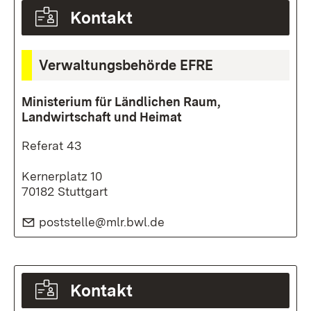
Kontakt
Verwaltungsbehörde EFRE
Ministerium für Ländlichen Raum,
Landwirtschaft und Heimat
Referat 43
Kernerplatz 10
70182 Stuttgart
E-Mail:
poststelle@mlr.bwl.de
(Öffnet in neuem Fenster)
Kontakt