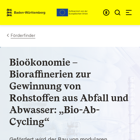
Zum Inhalt springen
Link zur Startseite
Förderfinder
Bioökonomie –
Bioraffinerien zur
Gewinnung von
Rohstoffen aus Abfall und
Abwasser: „Bio-Ab-
Cycling“
Gefördert wird der Bau von modularen