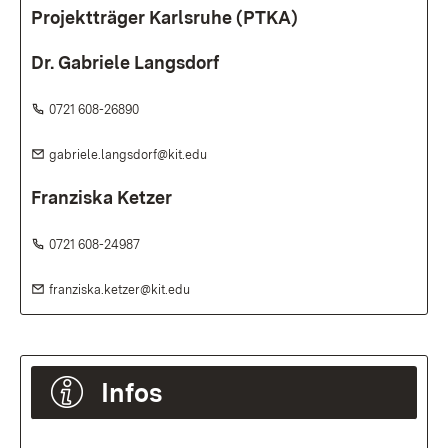
Projektträger Karlsruhe (PTKA)
Dr. Gabriele Langsdorf
Telefon:
(Öffnet in neuem Fenster)
0721 608-26890
E-Mail:
(Öffnet in neuem Fenster)
gabriele.langsdorf@kit.edu
Franziska Ketzer
Telefon:
(Öffnet in neuem Fenster)
0721 608-24987
E-Mail:
(Öffnet in neuem Fenster)
franziska.ketzer@kit.edu
Infos