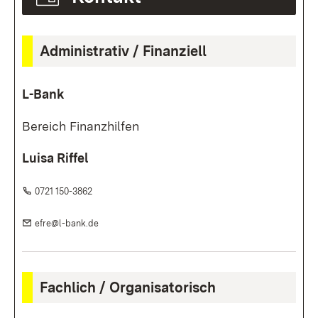
Administrativ / Finanziell
L-Bank
Bereich Finanzhilfen
Luisa Riffel
Telefon:
(Öffnet in neuem Fenster)
0721 150-3862
E-Mail:
(Öffnet in neuem Fenster)
efre@l-bank.de
Fachlich / Organisatorisch