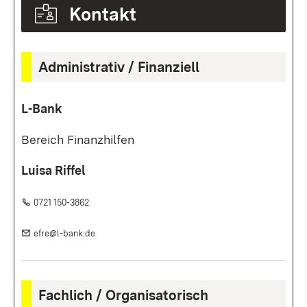
Kontakt
Administrativ / Finanziell
L-Bank
Bereich Finanzhilfen
Luisa Riffel
Telefon:
(Öffnet in neuem Fenster)
0721 150-3862
E-Mail:
(Öffnet in neuem Fenster)
efre@l-bank.de
Fachlich / Organisatorisch