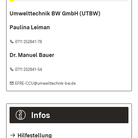
Umwelttechnik BW GmbH (UTBW)
Paulina Leiman
Telefon:
(Öffnet in neuem Fenster)
0711 252841-78
Dr. Manuel Bauer
Telefon:
(Öffnet in neuem Fenster)
0711 252841-54
E-Mail:
(Öffnet in neuem Fenster)
EFRE-CCU@umwelttechnik-bw.de
Infos
Hilfestellung