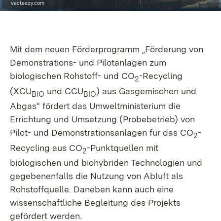
vecteezy.com
Mit dem neuen Förderprogramm „Förderung von
Demonstrations- und Pilotanlagen zum
biologischen Rohstoff- und CO
-Recycling
2
(XCU
und CCU
) aus Gasgemischen und
BIO
BIO
Abgas“ fördert das Umweltministerium die
Errichtung und Umsetzung (Probebetrieb) von
Pilot- und Demonstrationsanlagen für das CO
-
2
Recycling aus CO
-Punktquellen mit
2
biologischen und biohybriden Technologien und
gegebenenfalls die Nutzung von Abluft als
Rohstoffquelle. Daneben kann auch eine
wissenschaftliche Begleitung des Projekts
gefördert werden.