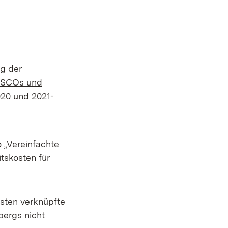
er)
ag der
 SCOs und
20 und 2021-
 „Vereinfachte
tskosten für
osten verknüpfte
bergs nicht