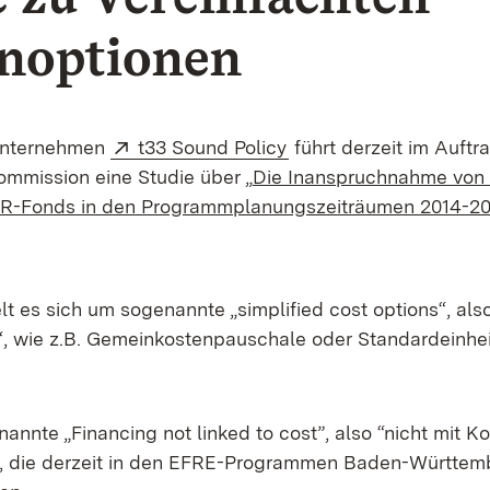
noptionen
Extern:
(Öffnet in neuem Fenst
unternehmen
t33 Sound Policy
führt derzeit im Auftr
mmission eine Studie über „
Die Inanspruchnahme von
PR-Fonds in den Programmplanungszeiträumen 2014-20
t es sich um sogenannte „simplified cost options“, also
, wie z.B. Gemeinkostenpauschale oder Standardeinhei
nnte „Financing not linked to cost”, also “nicht mit K
, die derzeit in den EFRE-Programmen Baden-Württem