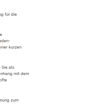
g für die
e
aden-
iner kurzen
 Sie als
nhang mit dem
pfte
ehmung zum