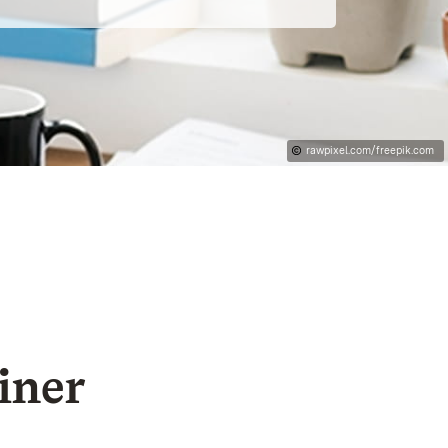
rawpixel.com/freepik.com
iner