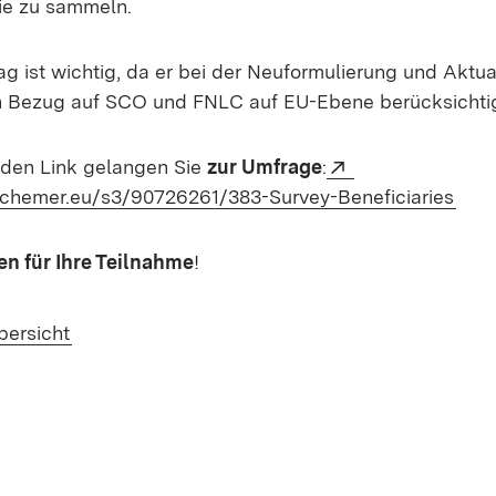
ie zu sammeln.
ag ist wichtig, da er bei der Neuformulierung und Aktua
n Bezug auf SCO und FNLC auf EU-Ebene berücksichtig
Extern:
nden Link gelangen Sie
zur Umfrage
:
(Öff
alchemer.eu/s3/90726261/383-Survey-Beneficiaries
n für Ihre Teilnahme
!
bersicht