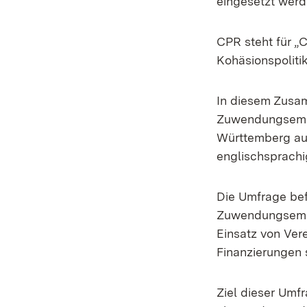
eingesetzt werd
CPR steht für „
Kohäsionspolitik
In diesem Zusa
Zuwendungsemp
Württemberg aus
englischsprach
Die Umfrage bef
Zuwendungsemp
Einsatz von Ver
Finanzierungen 
Ziel dieser Umf