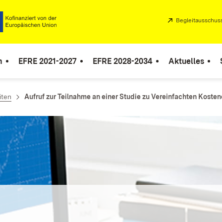
Extern:
Begleitausschus
n
EFRE 2021-2027
EFRE 2028-2034
Aktuelles
iten
Aufruf zur Teilnahme an einer Studie zu Vereinfachten Koste