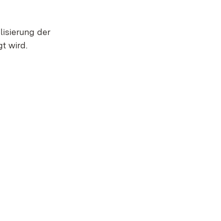
lisierung der
t wird.
net in neuem Fenster)